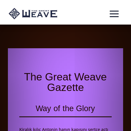
a
The Great Weave
Gazette
Way of the Glory
Kiralık kılıç Antonin hanın kapısını sertçe açtı