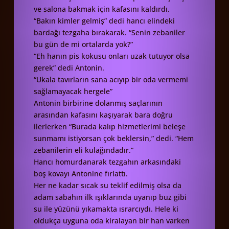
ve salona bakmak için kafasını kaldırdı.
“Bakın kimler gelmiş” dedi hancı elindeki
bardağı tezgaha bırakarak. “Senin zebaniler
bu gün de mi ortalarda yok?”
“Eh hanın pis kokusu onları uzak tutuyor olsa
gerek” dedi Antonin.
“Ukala tavırların sana acıyıp bir oda vermemi
sağlamayacak hergele”
Antonin birbirine dolanmış saçlarının
arasından kafasını kaşıyarak bara doğru
ilerlerken “Burada kalıp hizmetlerimi beleşe
sunmamı istiyorsan çok beklersin,” dedi. “Hem
zebanilerin eli kulağındadır.”
Hancı homurdanarak tezgahın arkasındaki
boş kovayı Antonine fırlattı.
Her ne kadar sıcak su teklif edilmiş olsa da
adam sabahın ilk ışıklarında uyanıp buz gibi
su ile yüzünü yıkamakta ısrarcıydı. Hele ki
oldukça uyguna oda kiralayan bir han varken